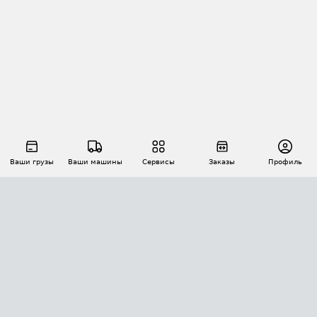
Ваши грузы
Ваши машины
Сервисы
Заказы
Профиль
АВТОМАТИЗАЦИЯ ПЕРЕВОЗОК
Площадки
Заказы
Торги
Тендеры
АТИ-Доки
GPS-мониторинг
АТИ Мессенджер
Цепочки грузов
API ATI.SU