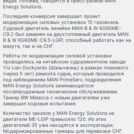
видах топлива, говорится в пресс-релизе MAN
Energy Solutions.
Последняя конверсия завершает проект
модернизации силовых установок 15 газовозов.
Судовой двигатель линейки MAN B & W 6G60ME-
C9.2 был заменен на двухтопливный двигатель MAN
B & W 6G60ME-C9.5-LGIP, способный работать как на
мазуте, так и на СНГ.
Работы по модернизации силовой установки
проводились на китайском судоремонтном заводе
Yiu Lian Dockyards (Шэньчжэнь) в рамках планового
(через 5 лет) ремонта судна, который проводился
под наблюдением MAN PrimeServ, подразделения
MAN Energy Solutions занимающегося
послепродажным техническим обслуживанием.
Танкер BW Malacca с новым двигателем уже
завершил ходовые испытания.
Количество заказов у MAN Energy Solutions на
двигатели ME-LGIP превысило 120. Из этих
двигателей 35 уже находятся в эксплуатации.
Модернизированные танкеры для перевозки СНГ