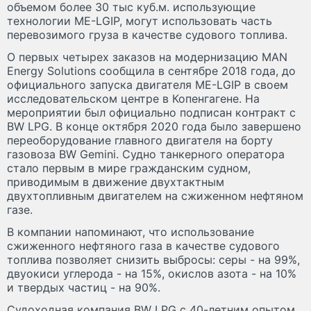
объемом более 30 тыс куб.м. использующие
технологии ME-LGIP, могут использовать часть
перевозимого груза в качестве судового топлива.
О первых четырех заказов на модернизацию MAN
Energy Solutions сообщила в сентябре 2018 года, до
официального запуска двигателя ME-LGIP в своем
исследовательском центре в Копенгагене. На
мероприятии был официально подписан контракт с
BW LPG. В конце октября 2020 года было завершено
переоборудование главного двигателя на борту
газовоза BW Gemini. Судно танкерного оператора
стало первым в мире гражданским судном,
приводимым в движение двухтактным
двухтопливным двигателем на сжиженном нефтяном
газе.
В компании напоминают, что использование
сжиженного нефтяного газа в качестве судового
топлива позволяет снизить выбросы: серы - на 99%,
двуокиси углерода - на 15%, окислов азота - на 10%
и твердых частиц - на 90%.
Судоходная компания BW LPG с 40-летним опытом