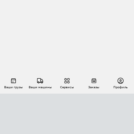
Ваши грузы
Ваши машины
Сервисы
Заказы
Профиль
АВТОМАТИЗАЦИЯ ПЕРЕВОЗОК
Площадки
Заказы
Торги
Тендеры
АТИ-Доки