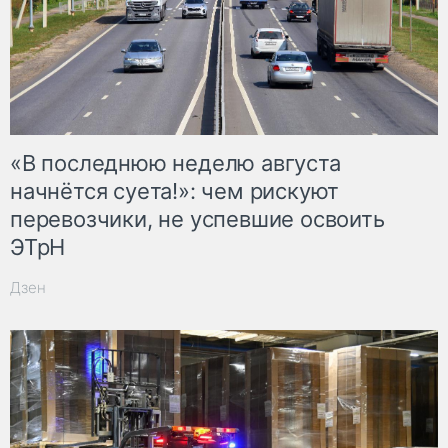
«В последнюю неделю августа
начнётся суета!»: чем рискуют
перевозчики, не успевшие освоить
ЭТрН
Дзен