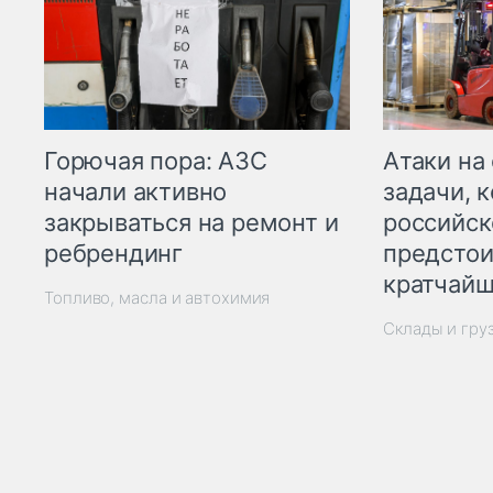
Горючая пора: АЗС
Атаки на
начали активно
задачи, 
закрываться на ремонт и
российск
ребрендинг
предстои
кратчайш
Топливо, масла и автохимия
Склады и гру