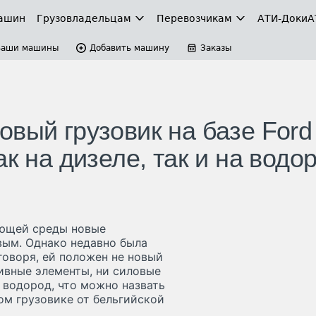
ашин
Грузовладельцам
Перевозчикам
АТИ-Доки
А
Ваши машины
Добавить машину
Заказы
вый грузовик на базе Ford
к на дизеле, так и на водо
ающей среды новые
вым. Однако недавно была
говоря, ей положен не новый
ливные элементы, ни силовые
и водород, что можно назвать
ом грузовике от бельгийской