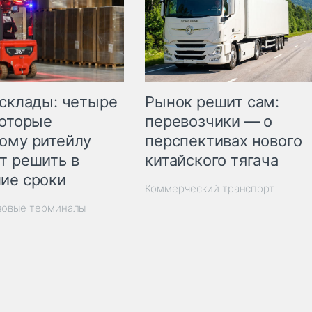
Рынок решит сам:
 склады: четыре
перевозчики — о
которые
перспективах нового
ому ритейлу
китайского тягача
т решить в
ие сроки
Коммерческий транспорт
зовые терминалы