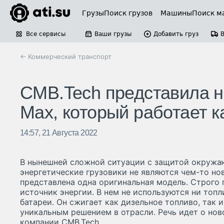
Грузы
Поиск грузов
Машины
Поиск м
Все сервисы
Ваши грузы
Добавить груз
← Коммерческий транспорт
CMB.Tech представила но
Max, который работает ка
14:57, 21 Августа 2022
В нынешней сложной ситуации с защитой окруж
энергетические грузовики не являются чем-то но
представлена одна оригинальная модель. Строго 
источник энергии. В нем не используются ни топ
батареи. Он сжигает как дизельное топливо, так 
уникальным решением в отрасли. Речь идет о нов
компании CMB.Tech.