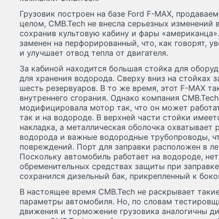
Грузовик построен на базе Ford F-MAX, продаваем
целом, CMB.Tech не внесла серьезных изменений 
сохранив культовую кабину и фары «американца»
заменен на перфорированный, что, как говорят, 
и улучшает отвод тепла от двигателя.
За кабиной находится большая стойка для оборуд
для хранения водорода. Сверху вниз на стойках 
шесть резервуаров. В то же время, этот F-MAX та
внутреннего сгорания. Однако компания CMB.Tec
модифицировала мотор так, что он может работат
так и на водороде. В верхней части стойки имее
накладка, а металлическая оболочка охватывает 
водорода и важные водородные трубопроводы, чт
повреждений. Порт для заправки расположен в ле
Поскольку автомобиль работает на водороде, не
обременительных средствах защиты при заправке.
сохранился дизельный бак, прикрепленный к боко
В настоящее время CMB.Tech не раскрывает такие
параметры автомобиля. Но, по словам тестировщи
движения и торможение грузовика аналогичны ди