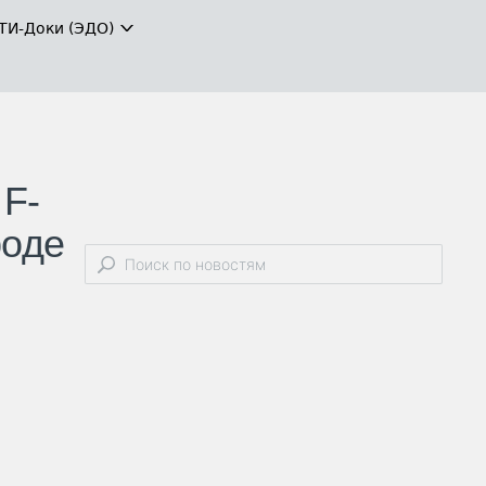
ТИ-Доки (ЭДО)
 F-
роде