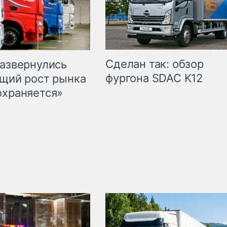
Сделан так: обзор
развернулись
фургона SDAC K12
бщий рост рынка
охраняется»