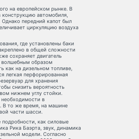
ого на европейском рынке. В
в конструкцию автомобиля,
. Однако передний капот был
увеличивает циркуляцию воздуха
ования, где установлены баки
закреплено в общей сложности
кже сохраняет двигатель
h волшебным образом
ь как на дизельном топливе,
тся легкая перфорированная
резервуар для хранения
обы снизить вероятность
вом нижнем углу стойки.
т необходимости в
 В то же время, на машине
вой части шасси.
 подробности, как силовые
ка Рика Баэрта, звук, динамика
зельной модели. Согласно