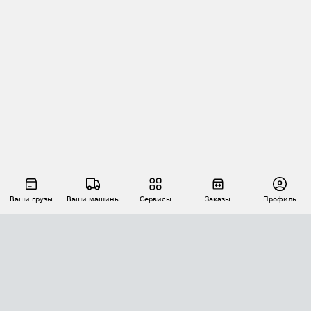
Ваши грузы
Ваши машины
Сервисы
Заказы
Профиль
АВТОМАТИЗАЦИЯ ПЕРЕВОЗОК
Площадки
Заказы
Торги
Тендеры
АТИ-Доки