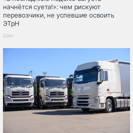
начнётся суета!»: чем рискуют
перевозчики, не успевшие освоить
ЭТрН
Дзен