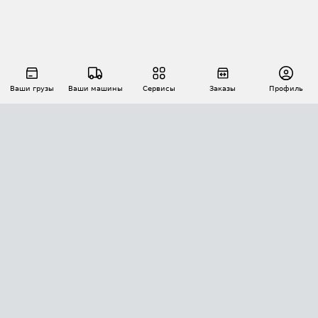
Ваши грузы
Ваши машины
Сервисы
Заказы
Профиль
АВТОМАТИЗАЦИЯ ПЕРЕВОЗОК
Площадки
Заказы
Торги
Тендеры
АТИ-Доки
GPS-мониторинг
АТИ Мессенджер
Цепочки грузов
API ATI.SU
ПОЛЕЗНОЕ
Расчет расстояний
БЕЗОПАСНОСТЬ
Академия ATI.SU
ATI.SU о безопасности
Звезды ATI.SU на вашем сайте