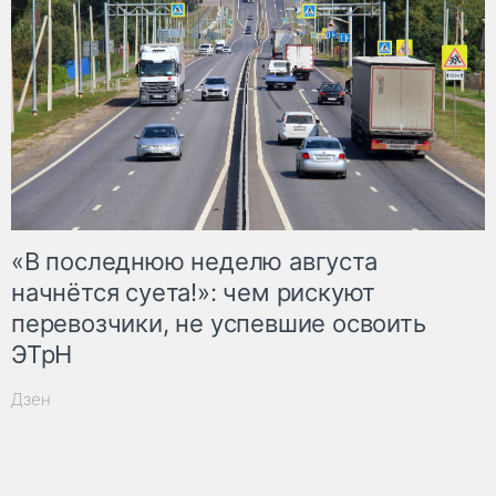
«В последнюю неделю августа
начнётся суета!»: чем рискуют
перевозчики, не успевшие освоить
ЭТрН
Дзен