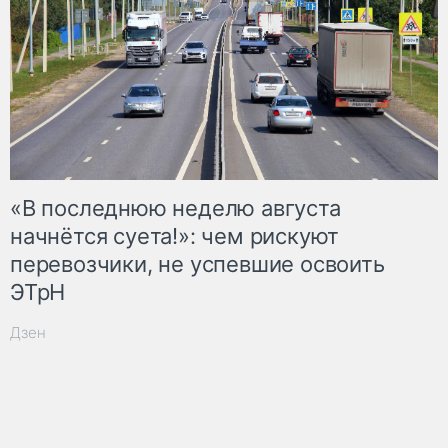
«В последнюю неделю августа
начнётся суета!»: чем рискуют
перевозчики, не успевшие освоить
ЭТрН
Дзен