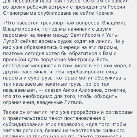
для перевозок накатных грузов. Об этом он заявил
во время рабочей встречи с президентом России.
Стенограмма опубликована на сайте Кремля.
«Что касается транспортных вопросов, Владимир
Владимирович, то год мы начинали с двумя
паромами на линии между Балтийском и Усть-
Лугой; сейчас восемь судов ходят на линии. Но у
нас уже образовались очереди на эти паромы,
поэтому сегодня хотел бы обратиться к Вам с
просьбой дать поручение Минтрансу. Есть
свободные мощности в том числе в Черном море, в
других бассейнах, чтобы перебазировать сюда
паромы и сухогрузы, которые могут обслуживать
так называемые накатные грузы, ро-ро так
называемые», — сказал Антон Алиханов, отметив,
что это необходимо для того, чтобы обходить
ограничения, введенные Литвой.
Также он отметил, что уже проработан и согласован
с правительством текст постановления о
субсидировании этих перевозок, «для того чтобы
жители региона, бизнес не чувствовали сильного
увеличения где-то маршрута, где-то стоимости