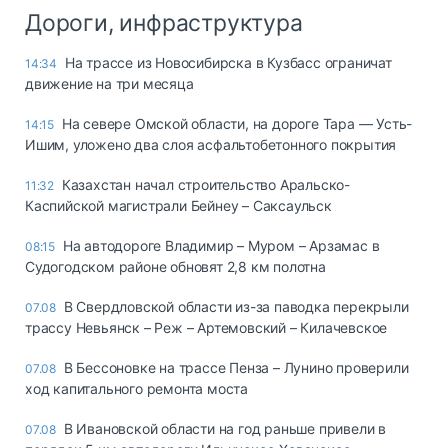
Дороги, инфраструктура
На трассе из Новосибирска в Кузбасс ограничат
14:34
движение на три месяца
На севере Омской области, на дороге Тара — Усть-
14:15
Ишим, уложено два слоя асфальтобетонного покрытия
Казахстан начал строительство Аральско-
11:32
Каспийской магистрали Бейнеу – Саксаульск
На автодороге Владимир – Муром – Арзамас в
08:15
Судогодском районе обновят 2,8 км полотна
В Свердловской области из-за паводка перекрыли
07.08
трассу Невьянск – Реж – Артемовский – Килачевское
В Бессоновке на трассе Пенза – Лунино проверили
07.08
ход капитального ремонта моста
В Ивановской области на год раньше привели в
07.08