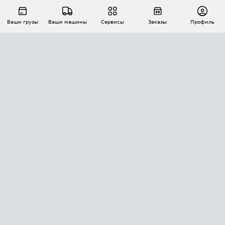
Ваши грузы
Ваши машины
Сервисы
Заказы
Профиль
АВТОМАТИЗАЦИЯ ПЕРЕВОЗОК
Площадки
Заказы
Торги
Тендеры
АТИ-Доки
GPS-мониторинг
АТИ Мессенджер
Цепочки грузов
API ATI.SU
ПОЛЕЗНОЕ
Расчет расстояний
БЕЗОПАСНОСТЬ
Академия ATI.SU
ATI.SU о безопасности
Звезды ATI.SU на вашем сайте
КОНТАКТЫ И ТАРИФЫ
Памятка по проверке контрагентов
Индекс ATI.SU FTL РФ
О системе ATI.SU
Светофор+
Средние ставки
ИНФОРМАЦИЯ
Контактная информация
Страхование