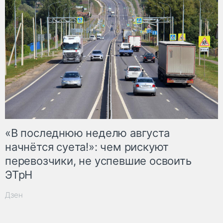
«В последнюю неделю августа
начнётся суета!»: чем рискуют
перевозчики, не успевшие освоить
ЭТрН
Дзен