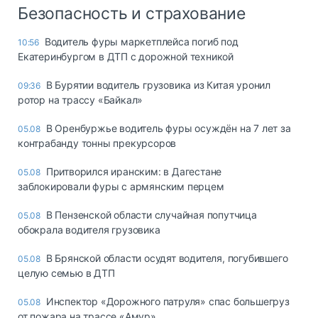
Безопасность и страхование
Водитель фуры маркетплейса погиб под
10:56
Екатеринбургом в ДТП с дорожной техникой
В Бурятии водитель грузовика из Китая уронил
09:36
ротор на трассу «Байкал»
В Оренбуржье водитель фуры осуждён на 7 лет за
05.08
контрабанду тонны прекурсоров
Притворился иранским: в Дагестане
05.08
заблокировали фуры с армянским перцем
В Пензенской области случайная попутчица
05.08
обокрала водителя грузовика
В Брянской области осудят водителя, погубившего
05.08
целую семью в ДТП
Инспектор «Дорожного патруля» спас большегруз
05.08
от пожара на трассе «Амур»