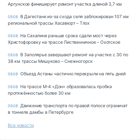
Аргунское финиширует ремонт участка длиной 3,7 км
В Дагестане из-за схода селя заблокирован 107 км
09.08
региональной трассы Хасавюрт – Тлох
На Сахалине раньше срока сдали мост через
09.08
Христофоровку на трассе Лиственничное – Охотское
В Заполярье завершают ремонт на участке с 30 по
09.08
38 км трассы Мишуково – Снежногорск
Объезд Астаны частично перекрыли на пять дней
09.08
На трассе М-4 «Дон» образовалась пробка
09.08
протяжённостью более 30 км
Движение транспорта по правой полосе ограничат
09.08
в тоннеле дамбы в Петербурге
Все новости