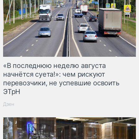
«В последнюю неделю августа
начнётся суета!»: чем рискуют
перевозчики, не успевшие освоить
ЭТрН
Дзен