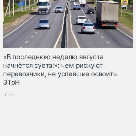
«В последнюю неделю августа
начнётся суета!»: чем рискуют
перевозчики, не успевшие освоить
ЭТрН
Дзен