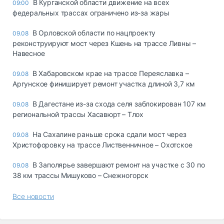
В Курганской области движение на всех
09:00
федеральных трассах ограничено из-за жары
В Орловской области по нацпроекту
09.08
реконструируют мост через Кшень на трассе Ливны –
Навесное
В Хабаровском крае на трассе Переяславка –
09.08
Аргунское финиширует ремонт участка длиной 3,7 км
В Дагестане из-за схода селя заблокирован 107 км
09.08
региональной трассы Хасавюрт – Тлох
На Сахалине раньше срока сдали мост через
09.08
Христофоровку на трассе Лиственничное – Охотское
В Заполярье завершают ремонт на участке с 30 по
09.08
38 км трассы Мишуково – Снежногорск
Все новости