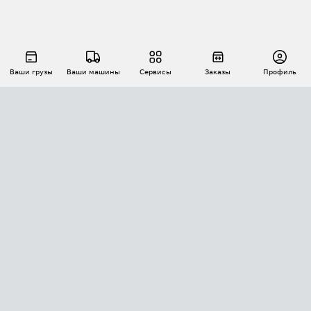
Ваши грузы
Ваши машины
Сервисы
Заказы
Профиль
АВТОМАТИЗАЦИЯ ПЕРЕВОЗОК
Площадки
Заказы
Торги
Тендеры
АТИ-Доки
GPS-мониторинг
АТИ Мессенджер
Цепочки грузов
API ATI.SU
ПОЛЕЗНОЕ
Расчет расстояний
БЕЗОПАСНОСТЬ
Академия ATI.SU
ATI.SU о безопасности
Звезды ATI.SU на вашем сайте
КОНТАКТЫ И ТАРИФЫ
Памятка по проверке контрагентов