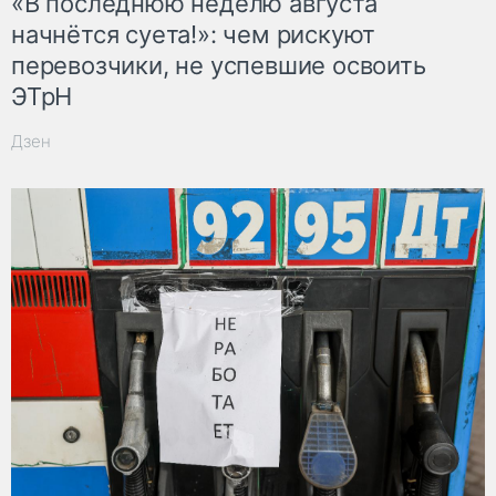
«В последнюю неделю августа
начнётся суета!»: чем рискуют
перевозчики, не успевшие освоить
ЭТрН
Дзен