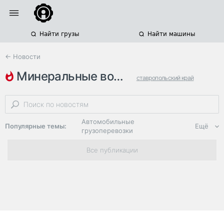
Найти грузы
Найти машины
← Новости
минеральные воды
ставропольский край
кисловодск
дтп с погибшими
Автомобильные
Популярные темы:
Ещё
грузоперевозки
Региональная
Все публикации
логистика
ЭДО, ИТ в
логистике
Дороги,
инфраструктура