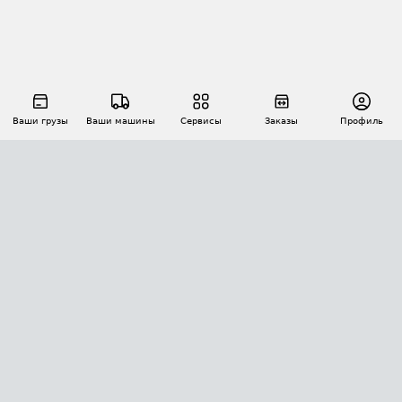
Ваши грузы
Ваши машины
Сервисы
Заказы
Профиль
АВТОМАТИЗАЦИЯ ПЕРЕВОЗОК
Площадки
Заказы
Торги
Тендеры
АТИ-Доки
GPS-мониторинг
АТИ Мессенджер
Цепочки грузов
API ATI.SU
ПОЛЕЗНОЕ
Расчет расстояний
БЕЗОПАСНОСТЬ
Академия ATI.SU