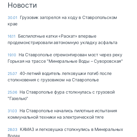
Логистика, грузы
Новости
Негабаритные и
Грузовик загорелся на ходу в Ставропольском
30.01
опасные грузы
крае
Безопасность и
страхование
Беспилотные катки «Раскат» впервые
16.11
продемонстрировали автономную укладку асфальта
Таможня и ВЭД
На Ставрополье отремонтирован мост через реку
19.10
Склады и
Горькая на трассе "Минеральные Воды – Суворовская"
грузовые
терминалы
40-летний водитель легковушки погиб после
25.07
Коммерческий
столкновения с грузовиком на Ставрополье
транспорт
На Ставрополье фура столкнулась с грузовой
25.06
Спецтехника
"Газелью"
Автосервис,
На Ставрополье начались пилотные испытания
31.03
запчасти, шины
коммунальной техники на электрической тяге
Топливо, масла и
Дзен
автохимия
КАМАЗ и легковушка столкнулись в Минеральных
28.03
Водах