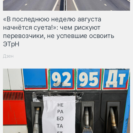
«В последнюю неделю августа
начнётся суета!»: чем рискуют
перевозчики, не успевшие освоить
ЭТрН
Дзен