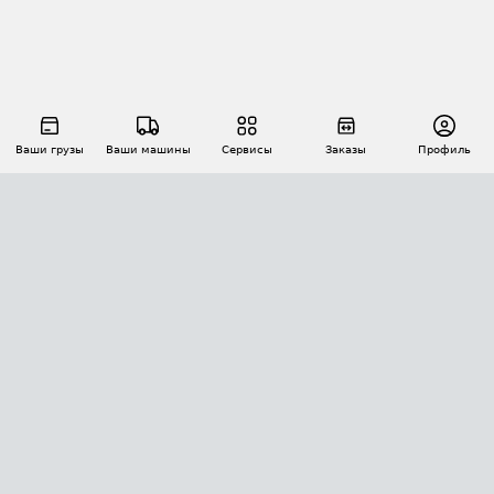
Ваши грузы
Ваши машины
Сервисы
Заказы
Профиль
АВТОМАТИЗАЦИЯ ПЕРЕВОЗОК
Площадки
Заказы
Торги
Тендеры
АТИ-Доки
GPS-мониторинг
АТИ Мессенджер
Цепочки грузов
API ATI.SU
ПОЛЕЗНОЕ
Расчет расстояний
БЕЗОПАСНОСТЬ
Академия ATI.SU