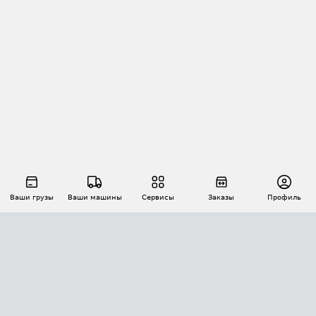
Ваши грузы
Ваши машины
Сервисы
Заказы
Профиль
АВТОМАТИЗАЦИЯ ПЕРЕВОЗОК
Площадки
Заказы
Торги
Тендеры
АТИ-Доки