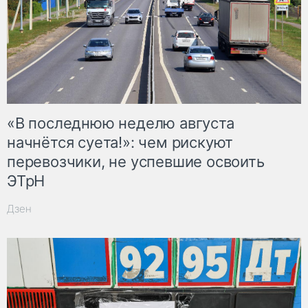
«В последнюю неделю августа
начнётся суета!»: чем рискуют
перевозчики, не успевшие освоить
ЭТрН
Дзен