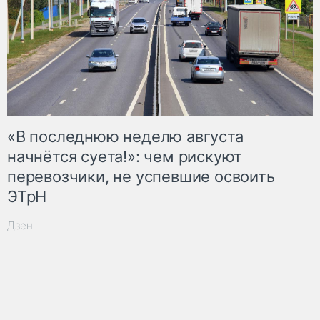
«В последнюю неделю августа
начнётся суета!»: чем рискуют
перевозчики, не успевшие освоить
ЭТрН
Дзен