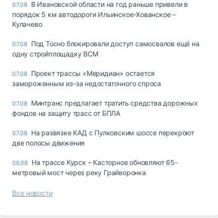
В Ивановской области на год раньше привели в
07.08
порядок 5 км автодороги Ильинское-Хованское –
Кулачево
Под Тосно блокировали доступ самосвалов ещё на
07.08
одну стройплощадку ВСМ
Проект трассы «Меридиан» остается
07.08
замороженным из-за недостаточного спроса
Минтранс предлагает тратить средства дорожных
07.08
фондов на защиту трасс от БПЛА
На развязке КАД с Пулковским шоссе перекроют
07.08
две полосы движения
На трассе Курск – Касторное обновляют 65-
06.08
метровый мост через реку Грайворонка
Все новости