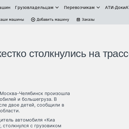
ашин
Грузовладельцам
Перевозчикам
АТИ-Доки
А
Ваши машины
Добавить машину
Заказы
естко столкнулись на трасс
и Москва-Челябинск произошла
обилей и большегруза. В
сле двое детей, сообщили в
области.
дитель автомобиля «Киа
 столкнулся с грузовиком