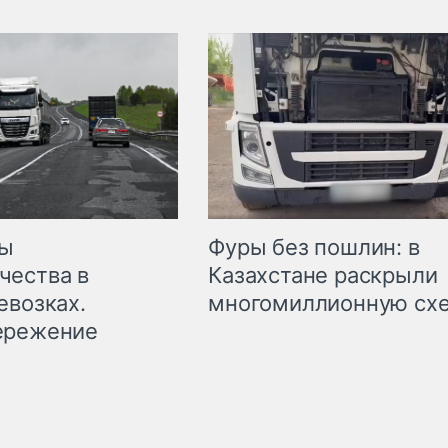
мы
Фуры без пошлин: в
чества в
Казахстане раскрыли
евозках.
многомиллионную сх
ережение