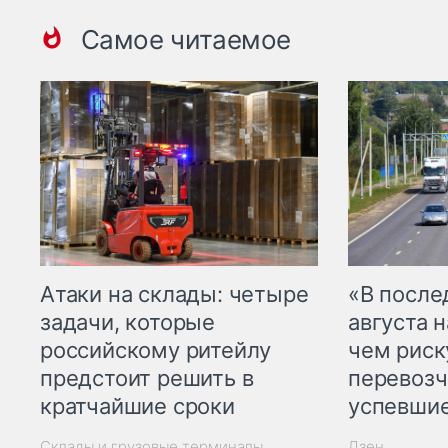
Самое читаемое
Атаки на склады: четыре
«В посл
задачи, которые
августа н
российскому ритейлу
чем рис
предстоит решить в
перевозч
кратчайшие сроки
успевшие
Склады и грузовые терминалы
Дзен