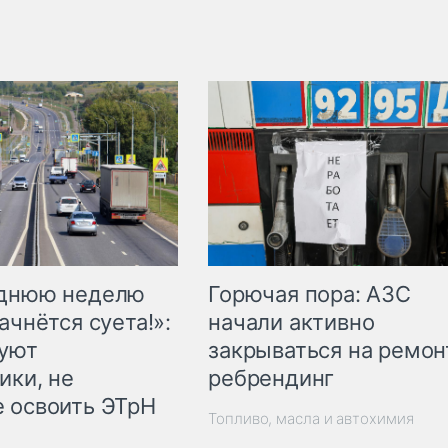
Горючая пора: АЗС
еднюю неделю
начали активно
ачнётся суета!»:
закрываться на ремон
куют
ребрендинг
ики, не
 освоить ЭТрН
Топливо, масла и автохимия