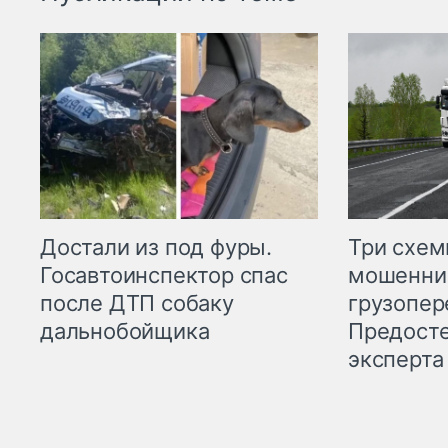
Три схе
Достали из под фуры.
мошенни
Госавтоинспектор спас
грузопер
после ДТП собаку
Предост
дальнобойщика
эксперта