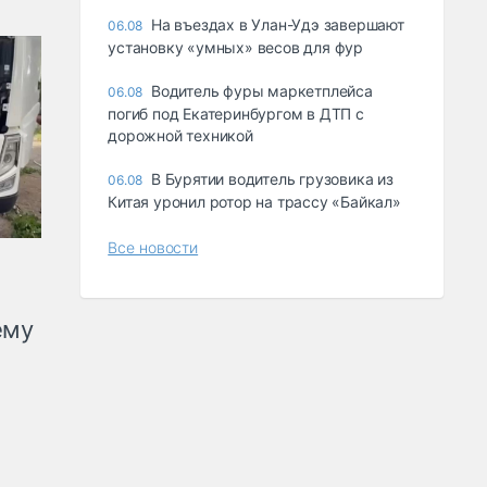
Ha въeздax в Улaн-Удэ зaвepшaют
06.08
ycтaнoвкy «yмныx» вecoв для фyp
Водитель фуры маркетплейса
06.08
погиб под Екатеринбургом в ДТП с
дорожной техникой
В Бурятии водитель грузовика из
06.08
Китая уронил ротор на трассу «Байкал»
Все новости
ему