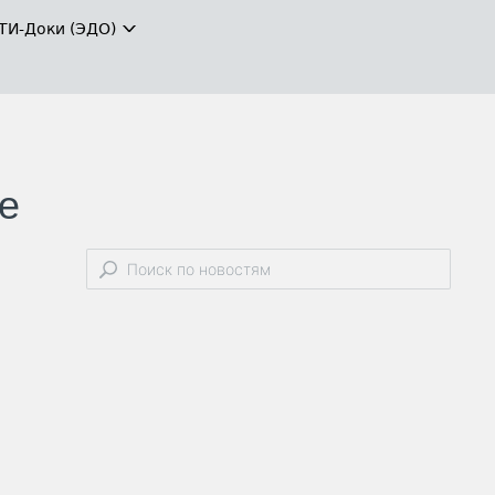
ТИ-Доки (ЭДО)
е