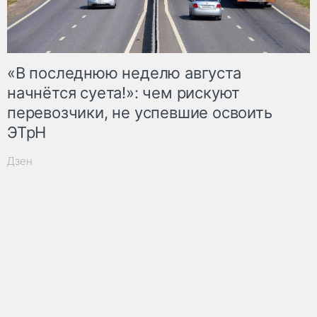
«В последнюю неделю августа
начнётся суета!»: чем рискуют
перевозчики, не успевшие освоить
ЭТрН
Дзен