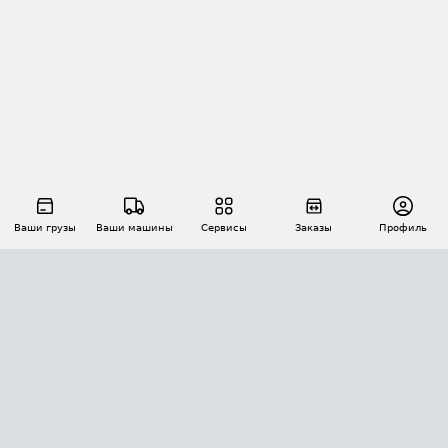
Ваши грузы
Ваши машины
Сервисы
Заказы
Профиль
АВТОМАТИЗАЦИЯ ПЕРЕВОЗОК
Площадки
Заказы
Торги
Тендеры
АТИ-Доки
GPS-мониторинг
АТИ Мессенджер
Цепочки грузов
API ATI.SU