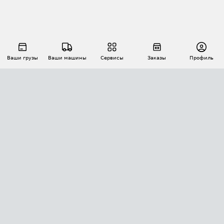
Ваши грузы
Ваши машины
Сервисы
Заказы
Профиль
АВТОМАТИЗАЦИЯ ПЕРЕВОЗОК
Площадки
Заказы
Торги
Тендеры
АТИ-Доки
GPS-мониторинг
АТИ Мессенджер
Цепочки грузов
API ATI.SU
ПОЛЕЗНОЕ
Расчет расстояний
БЕЗОПАСНОСТЬ
Академия ATI.SU
ATI.SU о безопасности
Звезды ATI.SU на вашем сайте
КОНТАКТЫ И ТАРИФЫ