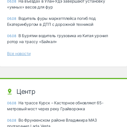
Ha въeздax в Улaн-Удэ зaвepшaют ycтaнoвкy
06.08
«yмныx» вecoв для фyp
Водитель фуры маркетплейса погиб под
06.08
Екатеринбургом в ДТП с дорожной техникой
В Бурятии водитель грузовика из Китая уронил
06.08
ротор на трассу «Байкал»
Все новости
Центр
На трассе Курск – Касторное обновляют 65-
06.08
метровый мост через реку Грайворонка
Во Фрунзенском районе Владимира МАЗ
06.08
протаранил Lada Vesta