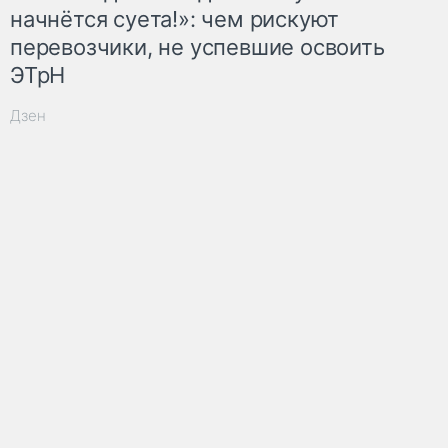
начнётся суета!»: чем рискуют
перевозчики, не успевшие освоить
ЭТрН
Дзен