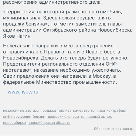
рассмотрения административного дела.
«Территория, на которой размещен автомобиль,
муниципальная. Здесь нельзя осуществлять
продажу бензина», - отметил заместитель главы
администрации Октябрьского района Новосибирска
Яков Чагин.
Нелегальные заправки в места спецхранения
отправили как с Правого, так и с Левого берега
Новосибирска. Делать это теперь будут регулярно.
Представители регионального отделения ОНФ
настаивают, наказание необходимо ужесточать.
Свои предложения они направили в Москву, в
федеральное Министерство промышленности.
www.nsktv.ru
незаконные азс
азс
продажа топлива
качество топлива
контрафакт
онф
нарушения
бензин
проверки бизнеса
топливный рынок
новосибирск
новосибирская область
96 просмотров всего.