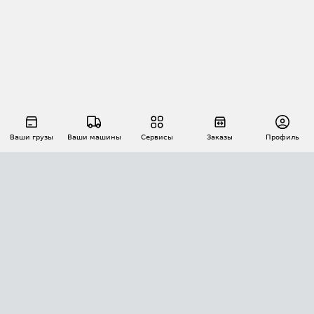
Ваши грузы
Ваши машины
Сервисы
Заказы
Профиль
АВТОМАТИЗАЦИЯ ПЕРЕВОЗОК
Площадки
Заказы
Торги
Тендеры
АТИ-Доки
GPS-мониторинг
АТИ Мессенджер
Цепочки грузов
API ATI.SU
ПОЛЕЗНОЕ