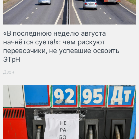
«В последнюю неделю августа
начнётся суета!»: чем рискуют
перевозчики, не успевшие освоить
ЭТрН
Дзен