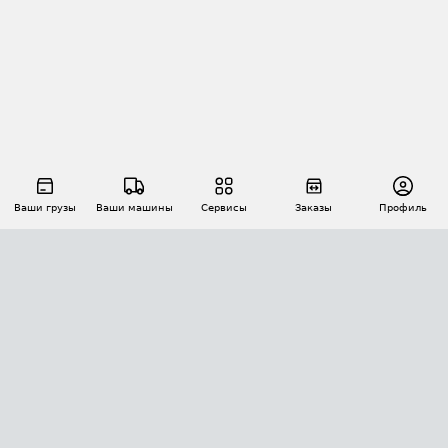
Ваши грузы
Ваши машины
Сервисы
Заказы
Профиль
АВТОМАТИЗАЦИЯ ПЕРЕВОЗОК
Площадки
Заказы
Торги
Тендеры
АТИ-Доки
GPS-мониторинг
АТИ Мессенджер
Цепочки грузов
API ATI.SU
ПОЛЕЗНОЕ