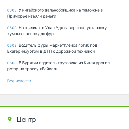
У китайского дальнобойщика на таможне в
06.08
Приморье изъяли деньги
Ha въeздax в Улaн-Удэ зaвepшaют ycтaнoвкy
06.08
«yмныx» вecoв для фyp
Водитель фуры маркетплейса погиб под
06.08
Екатеринбургом в ДТП с дорожной техникой
В Бурятии водитель грузовика из Китая уронил
06.08
ротор на трассу «Байкал»
Все новости
Центр