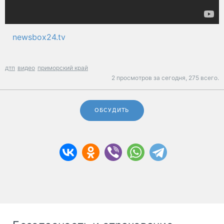
newsbox24.tv
дтп
видео
приморский край
2 просмотров за сегодня,
275 всего.
ОБСУДИТЬ