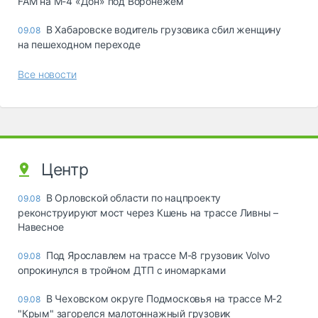
FAM на М-4 «Дон» под Воронежем
В Хабаровске водитель грузовика сбил женщину
09.08
на пешеходном переходе
Все новости
Центр
В Орловской области по нацпроекту
09.08
реконструируют мост через Кшень на трассе Ливны –
Навесное
Под Ярославлем на трассе М-8 грузовик Volvo
09.08
опрокинулся в тройном ДТП с иномарками
В Чеховском округе Подмосковья на трассе М-2
09.08
"Крым" загорелся малотоннажный грузовик