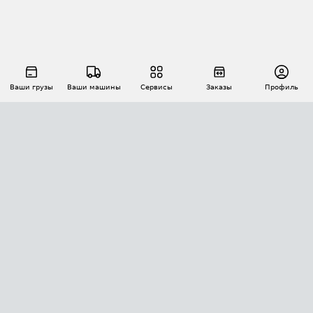
Ваши грузы
Ваши машины
Сервисы
Заказы
Профиль
АВТОМАТИЗАЦИЯ ПЕРЕВОЗОК
Площадки
Заказы
Торги
Тендеры
АТИ-Доки
GPS-мониторинг
АТИ Мессенджер
Цепочки грузов
API ATI.SU
ПОЛЕЗНОЕ
Расчет расстояний
БЕЗОПАСНОСТЬ
Академия ATI.SU
ATI.SU о безопасности
Звезды ATI.SU на вашем сайте