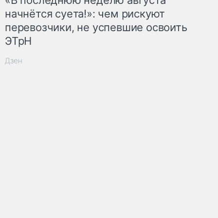
начнётся суета!»: чем рискуют
перевозчики, не успевшие освоить
ЭТрН
Дзен