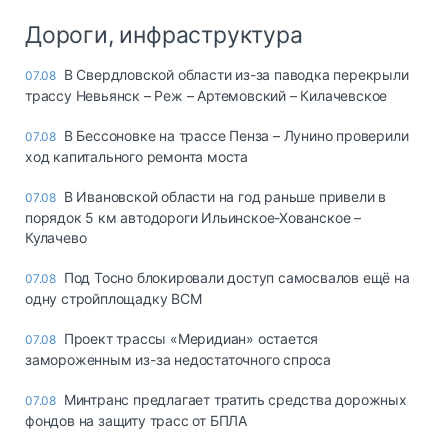
Дороги, инфраструктура
В Свердловской области из-за паводка перекрыли
07.08
трассу Невьянск – Реж – Артемовский – Килачевское
В Бессоновке на трассе Пенза – Лунино проверили
07.08
ход капитального ремонта моста
В Ивановской области на год раньше привели в
07.08
порядок 5 км автодороги Ильинское-Хованское –
Кулачево
Под Тосно блокировали доступ самосвалов ещё на
07.08
одну стройплощадку ВСМ
Проект трассы «Меридиан» остается
07.08
замороженным из-за недостаточного спроса
Минтранс предлагает тратить средства дорожных
07.08
фондов на защиту трасс от БПЛА