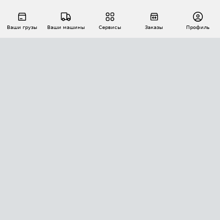
Ваши грузы
Ваши машины
Сервисы
Заказы
Профиль
АВТОМАТИЗАЦИЯ ПЕРЕВОЗОК
Площадки
Заказы
Торги
Тендеры
АТИ-Доки
GPS-мониторинг
АТИ Мессенджер
Цепочки грузов
API ATI.SU
ПОЛЕЗНОЕ
Расчет расстояний
БЕЗОПАСНОСТЬ
Академия ATI.SU
ATI.SU о безопасности
Звезды ATI.SU на вашем сайте
КОНТАКТЫ И ТАРИФЫ
Памятка по проверке контрагентов
Индекс ATI.SU FTL РФ
О системе ATI.SU
Светофор+
Средние ставки
ИНФОРМАЦИЯ
Контактная информация