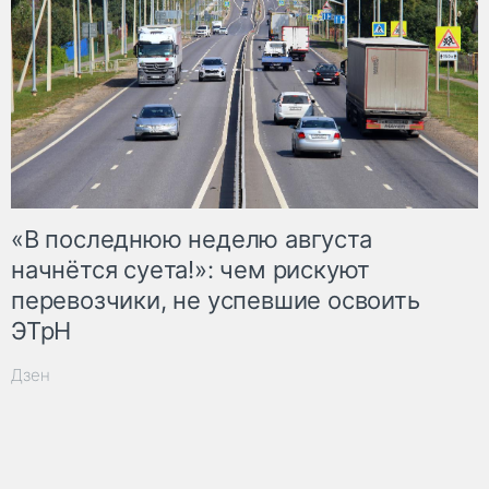
«В последнюю неделю августа
начнётся суета!»: чем рискуют
перевозчики, не успевшие освоить
ЭТрН
Дзен