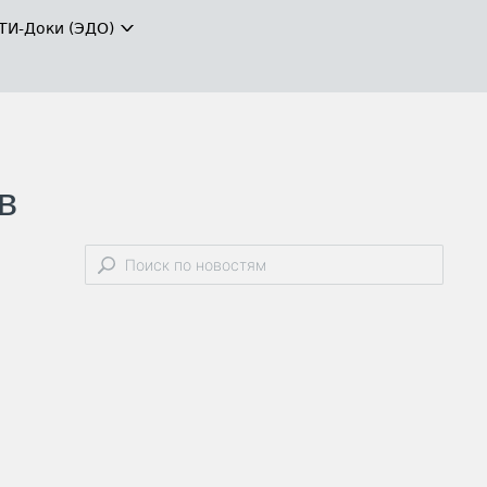
ТИ-Доки (ЭДО)
в