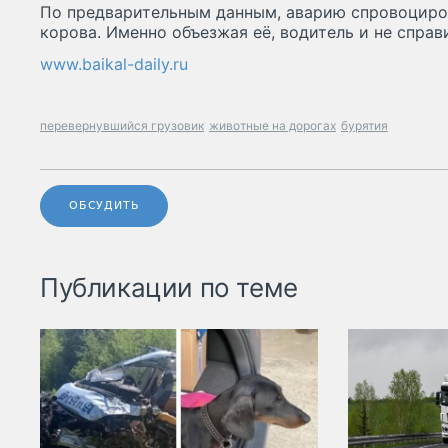
По предварительным данным, аварию спровоциро
корова. Именно объезжая её, водитель и не справ
www.baikal-daily.ru
перевернувшийся грузовик
животные на дорогах
бурятия
ОБСУДИТЬ
Публикации по теме