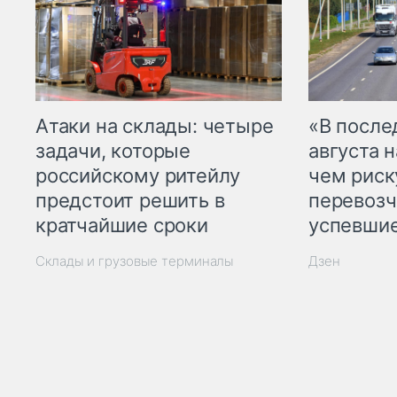
Атаки на склады: четыре
«В посл
задачи, которые
августа н
российскому ритейлу
чем рис
предстоит решить в
перевозч
кратчайшие сроки
успевшие
Склады и грузовые терминалы
Дзен