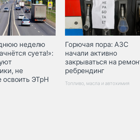
Горючая пора: АЗС
еднюю неделю
начали активно
ачнётся суета!»:
закрываться на ремон
куют
ребрендинг
ики, не
 освоить ЭТрН
Топливо, масла и автохимия