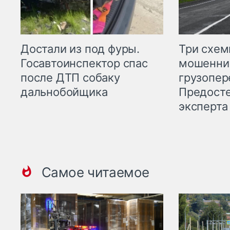
Три схе
Достали из под фуры.
мошенни
Госавтоинспектор спас
грузопер
после ДТП собаку
Предост
дальнобойщика
эксперта
Самое читаемое