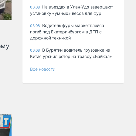
Ha въeздax в Улaн-Удэ зaвepшaют
06.08
ycтaнoвкy «yмныx» вecoв для фyp
Водитель фуры маркетплейса
06.08
погиб под Екатеринбургом в ДТП с
дорожной техникой
ему
В Бурятии водитель грузовика из
06.08
Китая уронил ротор на трассу «Байкал»
Все новости