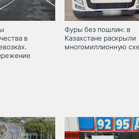
мы
Фуры без пошлин: в
чества в
Казахстане раскрыли
евозках.
многомиллионную сх
ережение