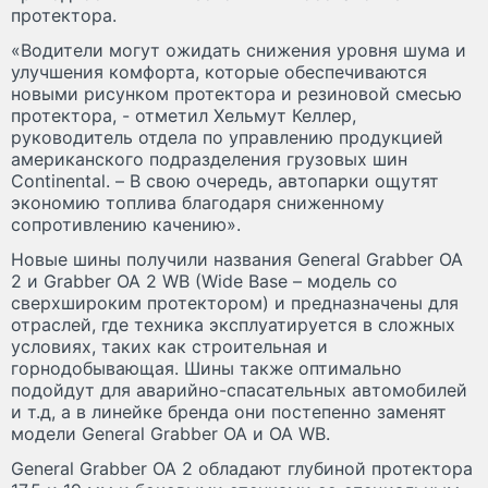
протектора.
«Водители могут ожидать снижения уровня шума и
улучшения комфорта, которые обеспечиваются
новыми рисунком протектора и резиновой смесью
протектора, - отметил Хельмут Келлер,
руководитель отдела по управлению продукцией
американского подразделения грузовых шин
Continental. – В свою очередь, автопарки ощутят
экономию топлива благодаря сниженному
сопротивлению качению».
Новые шины получили названия General Grabber OA
2 и Grabber OA 2 WB (Wide Base – модель со
сверхшироким протектором) и предназначены для
отраслей, где техника эксплуатируется в сложных
условиях, таких как строительная и
горнодобывающая. Шины также оптимально
подойдут для аварийно-спасательных автомобилей
и т.д, а в линейке бренда они постепенно заменят
модели General Grabber OA и OA WB.
General Grabber OA 2 обладают глубиной протектора