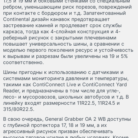
17,5 и 19 мм и боковыми стенками со специальным
ребром, уменьшающим риск порезов, повреждений
при контакте с бордюром и т.д. Запатентованный
Continental дизайн канавок предотвращает
застревание камней и продлевает срок службы
каркаса, тогда как 4-слойная конструкция и 4-
реберный рисунок с закрытыми плечевинами
повышает универсальность шины, а сравнении с
моделью первого поколения ресурс и устойчивость
к вырывам и разрезам были увеличены на 19 и 5%
соответственно.
Шины пригодны к использованию с датчиками и
системами мониторинга давления и температуры,
такими как ContiConnect Live и ContiConnect Yard
Reader, и предназначены в том числе для угле-,
лесо- и мусоровозов, школьных автобусов и т.д. В
линейку входят размерности 11R22.5, 11R24.5 и
315/80R22.5.
В свою очередь, General Grabber OA 2 WB доступны
с глубиной протектора 17, 18 и 19 мм, а их
агрессивный рисунок призван обеспечивать
высокое тяговое усилие в любых условиях. Кроме