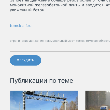
Запрет на движение большегрузов более 5 тонн 
монолитной железобетонной плиты и вводится, чт
уложенный бетон.
tomsk.aif.ru
ограничение движения
коммунальный мост
томск
томская област
ОБСУДИТЬ
Публикации по теме