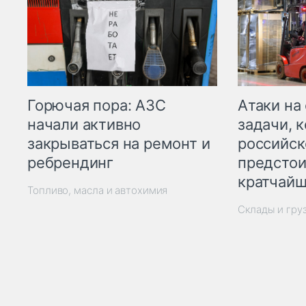
Горючая пора: АЗС
Атаки на
начали активно
задачи, 
закрываться на ремонт и
российск
ребрендинг
предстои
кратчайш
Топливо, масла и автохимия
Склады и гру