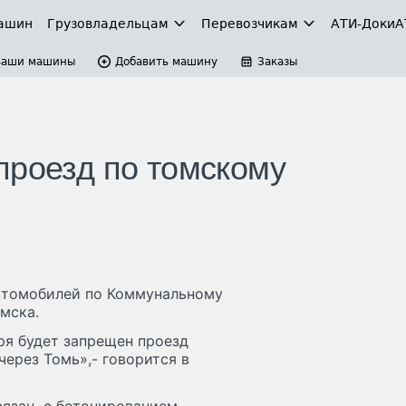
ашин
Грузовладельцам
Перевозчикам
АТИ-Доки
А
Ваши машины
Добавить машину
Заказы
проезд по томскому
автомобилей по Коммунальному
мска.
бря будет запрещен проезд
ерез Томь»,- говорится в