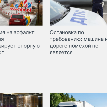
Остановка по
я на асфальт:
требованию: машина 
ия
дороге помехой не
зирует опорную
является
ог