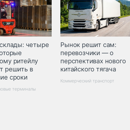
Рынок решит сам:
 склады: четыре
перевозчики — о
которые
перспективах нового
ому ритейлу
китайского тягача
т решить в
ие сроки
Коммерческий транспорт
зовые терминалы