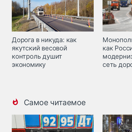
Дорога в никуда: как
Монополи
якутский весовой
как Росс
контроль душит
модерни
экономику
сеть дор
Самое читаемое