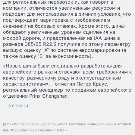
для региональных перевозок и, как говорят в
компании, отличаются увеличенным ресурсом и
подходят для использования в зимних условиях, что
подтверждает маркировка с изображением
снежинки на боковых стенках. Кроме этого, шины
обладают увеличенным уровнем сцепления на
мокрой дороге, и представленная на IAA шина в
размере 385/65 R22.5 получила по этому параметру
высшую оценку “A” по системе евромаркировки (а
также оценку "B" за экономичность).
«Новые шины были специально разработаны для
европейского рынка и отвечают всем требованиям к
качеству, размерному ряду и эксплуатационным
характеристикам», - отметил Петер Краус,
региональный менеджер по продажам европейского
отделения Prinx Chengshan.
colesa.ru
prinx chengshan
шины для прицепов
грузовые шины
новинки
выставки
iaa-2022
ганновер
германия
китай