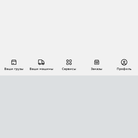
Ваши грузы
Ваши машины
Сервисы
Заказы
Профиль
АВТОМАТИЗАЦИЯ ПЕРЕВОЗОК
Площадки
Заказы
Торги
Тендеры
АТИ-Доки
GPS-мониторинг
АТИ Мессенджер
Цепочки грузов
API ATI.SU