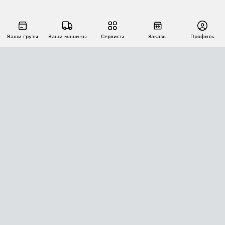
Ваши грузы
Ваши машины
Сервисы
Заказы
Профиль
АВТОМАТИЗАЦИЯ ПЕРЕВОЗОК
Площадки
Заказы
Торги
Тендеры
АТИ-Доки
GPS-мониторинг
АТИ Мессенджер
Цепочки грузов
API ATI.SU
ПОЛЕЗНОЕ
Расчет расстояний
БЕЗОПАСНОСТЬ
Академия ATI.SU
ATI.SU о безопасности
Звезды ATI.SU на вашем сайте
КОНТАКТЫ И ТАРИФЫ
Памятка по проверке контрагентов
Индекс ATI.SU FTL РФ
О системе ATI.SU
Светофор+