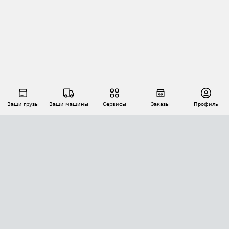
Ваши грузы
Ваши машины
Сервисы
Заказы
Профиль
АВТОМАТИЗАЦИЯ ПЕРЕВОЗОК
Площадки
Заказы
Торги
Тендеры
АТИ-Доки
GPS-мониторинг
АТИ Мессенджер
Цепочки грузов
API ATI.SU
ПОЛЕЗНОЕ