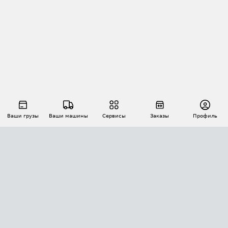
Ваши грузы
Ваши машины
Сервисы
Заказы
Профиль
АВТОМАТИЗАЦИЯ ПЕРЕВОЗОК
Площадки
Заказы
Торги
Тендеры
АТИ-Доки
GPS-мониторинг
АТИ Мессенджер
Цепочки грузов
API ATI.SU