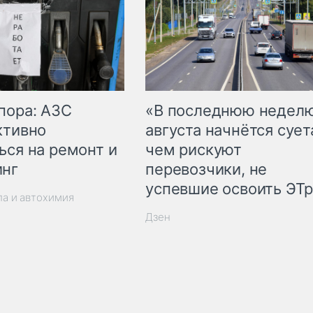
пора: АЗС
«В последнюю недел
ктивно
августа начнётся суета
ься на ремонт и
чем рискуют
инг
перевозчики, не
успевшие освоить ЭТ
ла и автохимия
Дзен