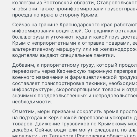
коллегам из Ростовской области, Ставропольског
чтобы они также проинформировали грузоотправ
проезда по краю в сторону Крыма.
Сейчас на границе Краснодарского края работают
информирования водителей. Сотрудники останав
большегрузы и уточняют, куда и какой груз доста
Крым с неприоритетными к отправке товарами, е
альтернативному маршруту или на железнодорож
водителям выдают специальные памятки.
Добавим, к приоритетному грузу, который продо
перевозить через Керченскую паромную переправ
военного назначения и фармацевтической продук
составляет транспортировка техники, необходим
инфраструктуры, скоропортящиеся товары и отд
значимых продовольственных и непродовольстве
необходимости.
Отметим, меры призваны сократить время просто
на подходах к Керченской переправе и ускорить 
товаров. Движение грузовиков по Крымскому мост
декабря. Сейчас водители могут следовать по ал
маршруту - от Таганрога (Ростовская область) до