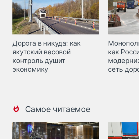
Дорога в никуда: как
Монополи
якутский весовой
как Росс
контроль душит
модерни
экономику
сеть дор
Самое читаемое