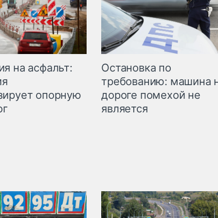
Остановка по
я на асфальт:
требованию: машина 
ия
дороге помехой не
зирует опорную
является
ог