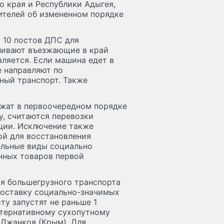
о края и Республики Адыгея,
ителей об измененном порядке
 10 постов ДПС для
ливают въезжающие в край
вляется. Если машина едет в
е направляют по
ный транспорт. Также
лжат в первоочередном порядке
у, считаются перевозки
ции. Исключение также
ой для восстановления
ельные виды социально
нных товаров первой
я большегрузного транспорта
доставку социально-значимых
у запустят не раньше 1
ьтернативному сухопутному
 Джанкоя (Крым). Для