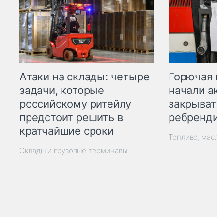
Горючая 
Атаки на склады: четыре
начали а
задачи, которые
закрыват
российскому ритейлу
ребренд
предстоит решить в
кратчайшие сроки
Топливо, мас
Склады и грузовые терминалы