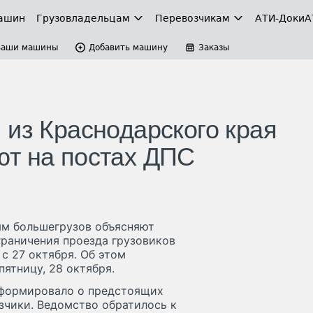
ашин
Грузовладельцам
Перевозчикам
АТИ-Доки
А
Ваши машины
Добавить машину
Заказы
 из Краснодарского края
ют на постах ДПС
ям большегрузов объясняют
граничения проезда грузовиков
с 27 октября. Об этом
ятницу, 28 октября.
нформировало о предстоящих
зчики. Ведомство обратилось к