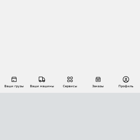
Ваши грузы
Ваши машины
Сервисы
Заказы
Профиль
АВТОМАТИЗАЦИЯ ПЕРЕВОЗОК
Площадки
Заказы
Торги
Тендеры
АТИ-Доки
GPS-мониторинг
АТИ Мессенджер
Цепочки грузов