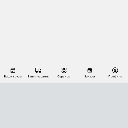
Ваши грузы
Ваши машины
Сервисы
Заказы
Профиль
АВТОМАТИЗАЦИЯ ПЕРЕВОЗОК
Площадки
Заказы
Торги
Тендеры
АТИ-Доки
GPS-мониторинг
АТИ Мессенджер
Цепочки грузов