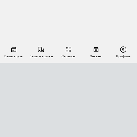
Ваши грузы
Ваши машины
Сервисы
Заказы
Профиль
АВТОМАТИЗАЦИЯ ПЕРЕВОЗОК
Площадки
Заказы
Торги
Тендеры
АТИ-Доки
GPS-мониторинг
АТИ Мессенджер
Цепочки грузов
API ATI.SU
ПОЛЕЗНОЕ