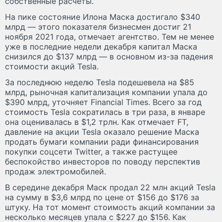
собственные расчеты.
На пике состояние Илона Маска достигало $340
млрд — этого показателя бизнесмен достиг 21
ноября 2021 года, отмечает агентство. Тем не менее
уже в последние недели декабря капитал Маска
снизился до $137 млрд — в основном из-за падения
стоимости акций Tesla.
За последнюю неделю Tesla подешевела на $85
млрд, рыночная капитализация компании упала до
$390 млрд, уточняет Financial Times. Всего за год
стоимость Tesla сократилась в три раза, в январе
она оценивалась в $1,2 трлн. Как отмечает FT,
давление на акции Tesla оказало решение Маска
продать бумаги компании ради финансирования
покупки соцсети Twitter, а также растущее
беспокойство инвесторов по поводу перспектив
продаж электромобилей.
В середине декабря Маск продал 22 млн акций Tesla
на сумму в $3,6 млрд по цене от $156 до $176 за
штуку. На тот момент стоимость акций компании за
несколько месяцев упала с $227 до $156. Как