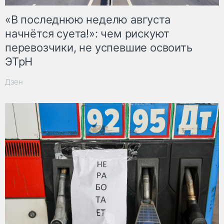
«В последнюю неделю августа
начнётся суета!»: чем рискуют
перевозчики, не успевшие освоить
ЭТрН
Дзен