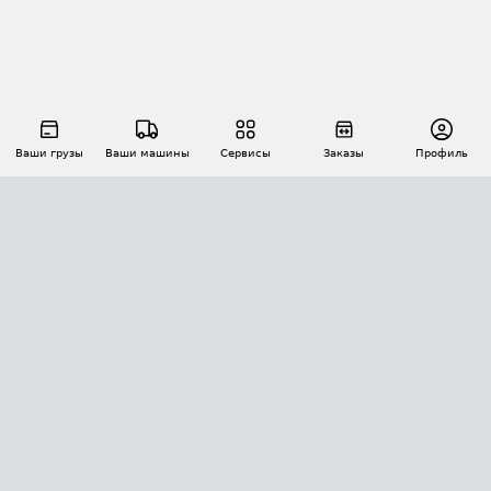
Ваши грузы
Ваши машины
Сервисы
Заказы
Профиль
АВТОМАТИЗАЦИЯ ПЕРЕВОЗОК
Площадки
Заказы
Торги
Тендеры
АТИ-Доки
GPS-мониторинг
АТИ Мессенджер
Цепочки грузов
API ATI.SU
ПОЛЕЗНОЕ
Расчет расстояний
БЕЗОПАСНОСТЬ
Академия ATI.SU