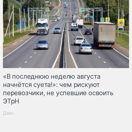
«В последнюю неделю августа
начнётся суета!»: чем рискуют
перевозчики, не успевшие освоить
ЭТрН
Дзен