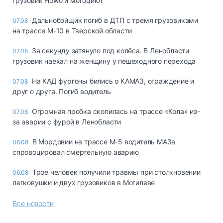
грузовик Howo и мотоцикл
Дальнобойщик погиб в ДТП с тремя грузовиками
07.08
на трассе М-10 в Тверской области
За секунду затянуло под колёса. В Ленобласти
07.08
грузовик наехал на женщину у пешеходного перехода
На КАД фургоны бились о КАМАЗ, ограждение и
07.08
друг о друга. Погиб водитель
Огромная пробка скопилась на трассе «Кола» из-
07.08
за аварии с фурой в Ленобласти
В Мордовии на трассе М-5 водитель МАЗа
06.08
спровоцировал смертельную аварию
Трое человек получили травмы при столкновении
06.08
легковушки и двух грузовиков в Могилеве
Все новости