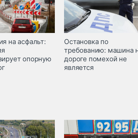
Остановка по
я на асфальт:
требованию: машина 
ия
дороге помехой не
зирует опорную
является
ог