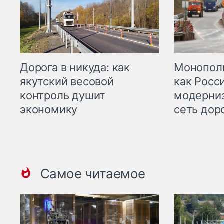
Дорога в никуда: как
Монополи
якутский весовой
как Росс
контроль душит
модерни
экономику
сеть дор
Самое читаемое