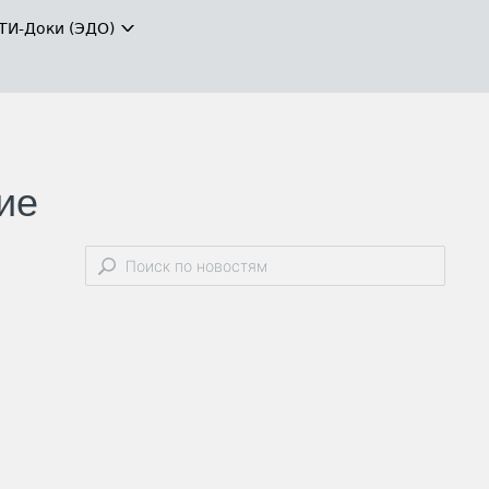
ТИ-Доки (ЭДО)
ие