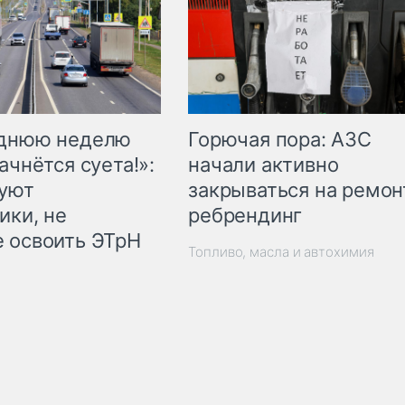
Горючая пора: АЗС
еднюю неделю
начали активно
ачнётся суета!»:
закрываться на ремон
куют
ребрендинг
ики, не
 освоить ЭТрН
Топливо, масла и автохимия