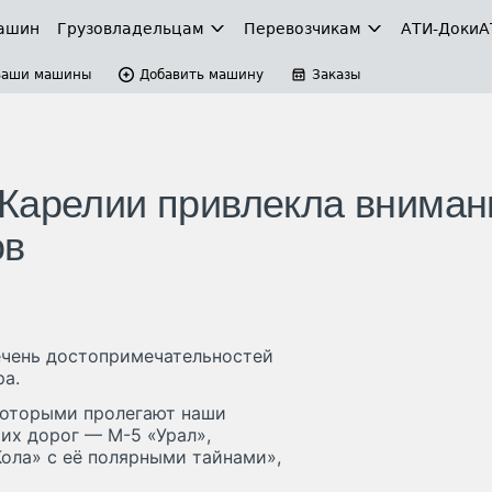
ашин
Грузовладельцам
Перевозчикам
АТИ-Доки
А
Ваши машины
Добавить машину
Заказы
 Карелии привлекла вниман
ов
ечень достопримечательностей
а.
которыми пролегают наши
их дорог — М-5 «Урал»,
Кола» с её полярными тайнами»,