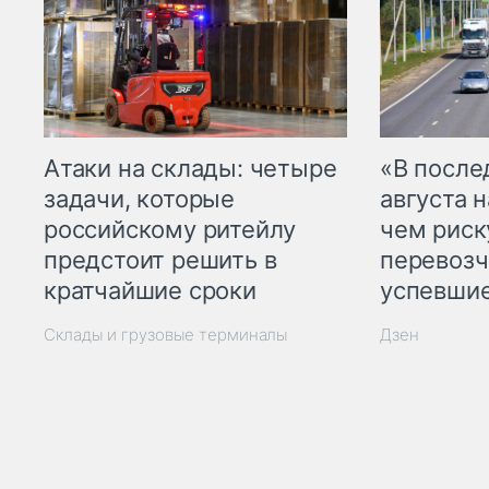
Атаки на склады: четыре
«В посл
задачи, которые
августа н
российскому ритейлу
чем рис
предстоит решить в
перевозч
кратчайшие сроки
успевшие
Склады и грузовые терминалы
Дзен