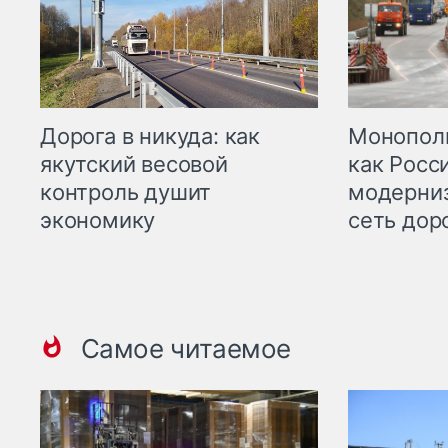
Дорога в никуда: как
Монополи
якутский весовой
как Росс
контроль душит
модерни
экономику
сеть дор
Самое читаемое