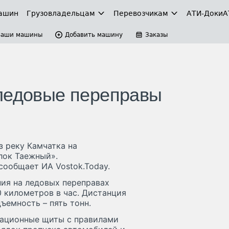
ашин
Грузовладельцам
Перевозчикам
АТИ-Доки
А
Ваши машины
Добавить машину
Заказы
 ледовые переправы
з реку Камчатка на
лок Таежный».
сообщает ИА Vostok.Today.
ия на ледовых переправах
 километров в час. Дистанция
ъемность – пять тонн.
мационные щиты с правилами