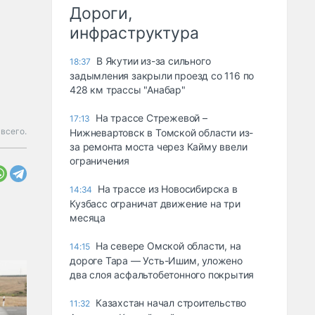
Дороги,
инфраструктура
В Якутии из-за сильного
18:37
задымления закрыли проезд со 116 по
428 км трассы "Анабар"
На трассе Стрежевой –
17:13
всего.
Нижневартовск в Томской области из-
за ремонта моста через Кайму ввели
ограничения
На трассе из Новосибирска в
14:34
Кузбасс ограничат движение на три
месяца
На севере Омской области, на
14:15
дороге Тара — Усть-Ишим, уложено
два слоя асфальтобетонного покрытия
Казахстан начал строительство
11:32