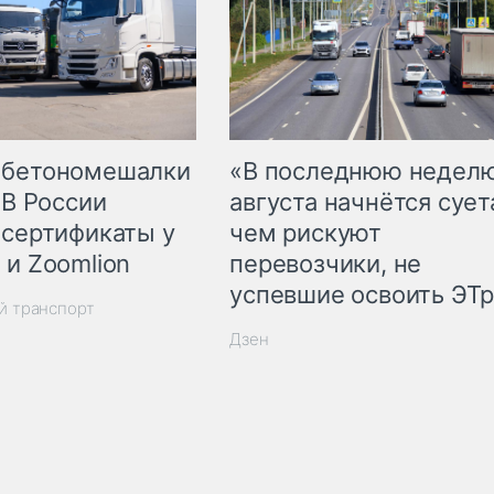
 бетономешалки
«В последнюю недел
 В России
августа начнётся суета
 сертификаты у
чем рискуют
 и Zoomlion
перевозчики, не
успевшие освоить ЭТ
й транспорт
Дзен