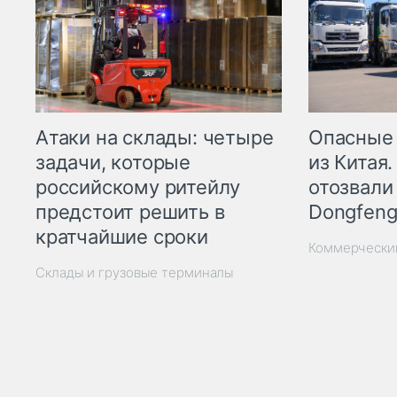
Опасные
Атаки на склады: четыре
из Китая.
задачи, которые
отозвали
российскому ритейлу
Dongfeng
предстоит решить в
кратчайшие сроки
Коммерчески
Склады и грузовые терминалы