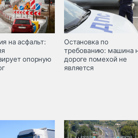
Остановка по
я на асфальт:
требованию: машина 
ия
дороге помехой не
зирует опорную
является
ог