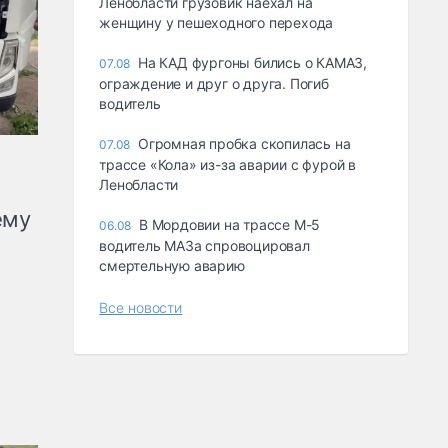
Ленобласти грузовик наехал на
женщину у пешеходного перехода
На КАД фургоны бились о КАМАЗ,
07.08
ограждение и друг о друга. Погиб
водитель
Огромная пробка скопилась на
07.08
трассе «Кола» из-за аварии с фурой в
Ленобласти
ему
В Мордовии на трассе М-5
06.08
водитель МАЗа спровоцировал
смертельную аварию
Все новости