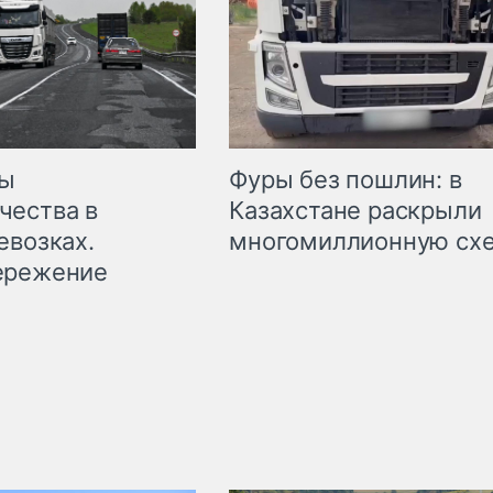
мы
Фуры без пошлин: в
чества в
Казахстане раскрыли
евозках.
многомиллионную сх
ережение