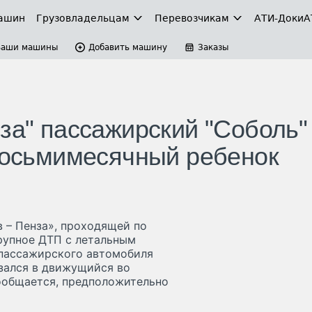
ашин
Грузовладельцам
Перевозчикам
АТИ-Доки
А
Ваши машины
Добавить машину
Заказы
за" пассажирский "Соболь"
 восьмимесячный ребенок
в – Пенза», проходящей по
рупное ДТП с летальным
 пассажирского автомобиля
езался в движущийся во
сообщается, предположительно