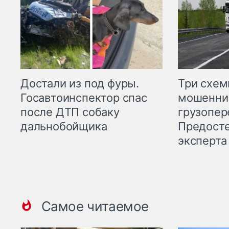
Три схе
Достали из под фуры.
мошенни
Госавтоинспектор спас
грузопер
после ДТП собаку
Предост
дальнобойщика
эксперта
Самое читаемое