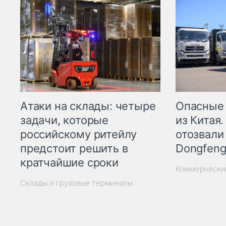
Опасные
Атаки на склады: четыре
из Китая.
задачи, которые
отозвали
российскому ритейлу
Dongfeng
предстоит решить в
кратчайшие сроки
Коммерчески
Склады и грузовые терминалы