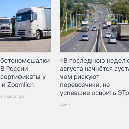
 бетономешалки
«В последнюю недел
 В России
августа начнётся суета
 сертификаты у
чем рискуют
 и Zoomlion
перевозчики, не
успевшие освоить ЭТ
й транспорт
Дзен