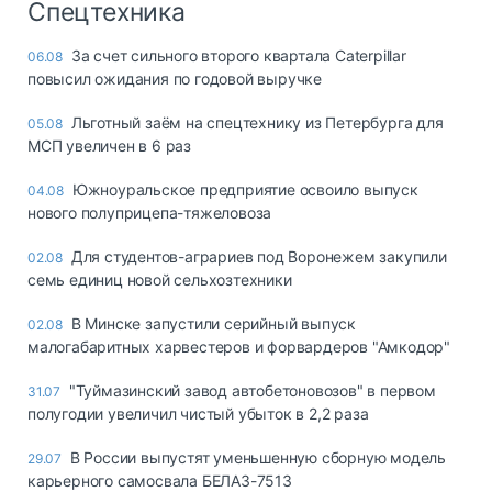
Спецтехника
За счет сильного второго квартала Caterpillar
06.08
повысил ожидания по годовой выручке
Льготный заём на спецтехнику из Петербурга для
05.08
МСП увеличен в 6 раз
Южноуральское предприятие освоило выпуск
04.08
нового полуприцепа-тяжеловоза
Для студентов-аграриев под Воронежем закупили
02.08
семь единиц новой сельхозтехники
В Минске запустили серийный выпуск
02.08
малогабаритных харвестеров и форвардеров "Амкодор"
"Туймазинский завод автобетоновозов" в первом
31.07
полугодии увеличил чистый убыток в 2,2 раза
В России выпустят уменьшенную сборную модель
29.07
карьерного самосвала БЕЛАЗ-7513