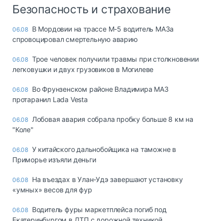
Безопасность и страхование
В Мордовии на трассе М-5 водитель МАЗа
06.08
спровоцировал смертельную аварию
Трое человек получили травмы при столкновении
06.08
легковушки и двух грузовиков в Могилеве
Во Фрунзенском районе Владимира МАЗ
06.08
протаранил Lada Vesta
Лобовая авария собрала пробку больше 8 км на
06.08
"Коле"
У китайского дальнобойщика на таможне в
06.08
Приморье изъяли деньги
Ha въeздax в Улaн-Удэ зaвepшaют ycтaнoвкy
06.08
«yмныx» вecoв для фyp
Водитель фуры маркетплейса погиб под
06.08
Екатеринбургом в ДТП с дорожной техникой