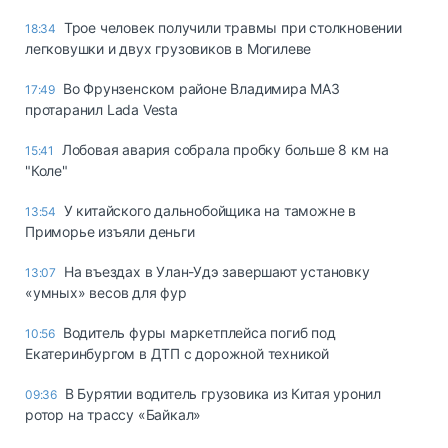
Трое человек получили травмы при столкновении
18:34
легковушки и двух грузовиков в Могилеве
Во Фрунзенском районе Владимира МАЗ
17:49
протаранил Lada Vesta
Лобовая авария собрала пробку больше 8 км на
15:41
"Коле"
У китайского дальнобойщика на таможне в
13:54
Приморье изъяли деньги
Ha въeздax в Улaн-Удэ зaвepшaют ycтaнoвкy
13:07
«yмныx» вecoв для фyp
Водитель фуры маркетплейса погиб под
10:56
Екатеринбургом в ДТП с дорожной техникой
В Бурятии водитель грузовика из Китая уронил
09:36
ротор на трассу «Байкал»