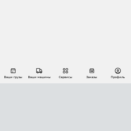
Ваши грузы
Ваши машины
Сервисы
Заказы
Профиль
АВТОМАТИЗАЦИЯ ПЕРЕВОЗОК
Площадки
Заказы
Торги
Тендеры
АТИ-Доки
GPS-мониторинг
АТИ Мессенджер
Цепочки грузов