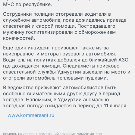
МЧС по республике.
Сотрудники полиции отогревали водителя в
служебном автомобиле, пока дожидались приезда
спасателей и скорой помощи. Пострадавшего
мужчину госпитализировали с обморожением
конечностей.
Еще один инцидент произошел также из-за
неисправности мотора грузового автомобиля.
Водитель на попутках добрался до ближайшей АЗС,
где дожидался помощи. Специалисты поисково-
спасательной службы Удмуртии выехали на место и
отогрели автомобиль тепловыми пушками.
В ведомстве призывают автомобилистов быть
особенно внимательными друг к другу в период
холодов. Напомним, в Удмуртии аномально
холодная погода ожидается в период до 11 января.
www.kommersant.ru
помощь на дорогах
замерзший грузовик
удмуртия
дпс