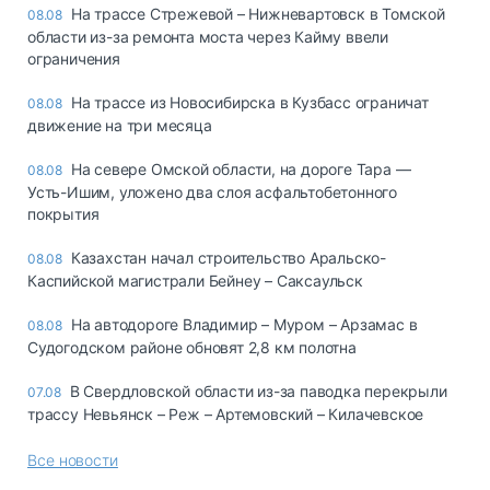
На трассе Стрежевой – Нижневартовск в Томской
08.08
области из-за ремонта моста через Кайму ввели
ограничения
На трассе из Новосибирска в Кузбасс ограничат
08.08
движение на три месяца
На севере Омской области, на дороге Тара —
08.08
Усть-Ишим, уложено два слоя асфальтобетонного
покрытия
Казахстан начал строительство Аральско-
08.08
Каспийской магистрали Бейнеу – Саксаульск
На автодороге Владимир – Муром – Арзамас в
08.08
Судогодском районе обновят 2,8 км полотна
В Свердловской области из-за паводка перекрыли
07.08
трассу Невьянск – Реж – Артемовский – Килачевское
Все новости