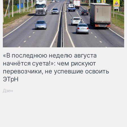
«В последнюю неделю августа
начнётся суета!»: чем рискуют
перевозчики, не успевшие освоить
ЭТрН
Дзен