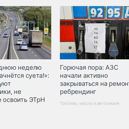
Горючая пора: АЗС
еднюю неделю
начали активно
ачнётся суета!»:
закрываться на ремон
куют
ребрендинг
ики, не
 освоить ЭТрН
Топливо, масла и автохимия