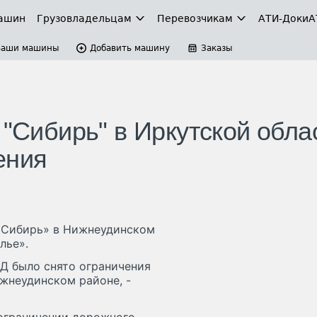
ашин
Грузовладельцам
Перевозчикам
АТИ-Доки
А
Ваши машины
Добавить машину
Заказы
 "Сибирь" в Иркутской обла
ения
 «Сибирь» в Нижнеудинском
лье».
ДД было снято ограничения
жнеудинском районе, -