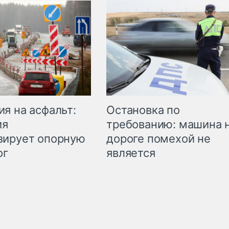
Остановка по
я на асфальт:
требованию: машина 
ия
дороге помехой не
зирует опорную
является
ог