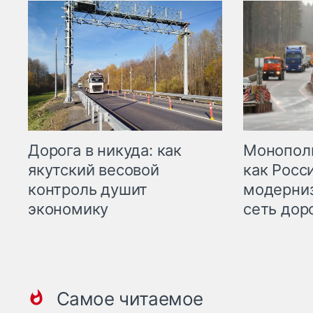
Дорога в никуда: как
Монополи
якутский весовой
как Росс
контроль душит
модерни
экономику
сеть дор
Самое читаемое