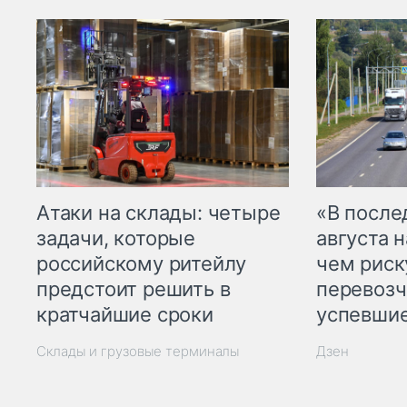
Атаки на склады: четыре
«В посл
задачи, которые
августа н
российскому ритейлу
чем рис
предстоит решить в
перевозч
кратчайшие сроки
успевшие
Склады и грузовые терминалы
Дзен