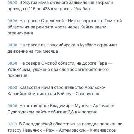
В Якутии из-за сильного задымления закрыли
08.08
проезд со 116 по 428 км трассы "Анабар"
На трассе Стрежевой – Нижневартовск в Томской
08.08
области из-за ремонта моста через Кайму ввели
ограничения
На трассе из Новосибирска в Кузбасс ограничат
08.08
движение на три месяца
На севере Омской области, на дороге Тара —
08.08
Усть-Ишим, уложено два слоя асфальтобетонного
покрытия
Казахстан начал строительство Аральско-
08.08
Каспийской магистрали Бейнеу – Саксаульск
На автодороге Владимир – Муром – Арзамас в
08.08
Судогодском районе обновят 2,8 км полотна
В Свердловской области из-за паводка перекрыли
07.08
трассу Невьянск – Реж – Артемовский – Килачевское